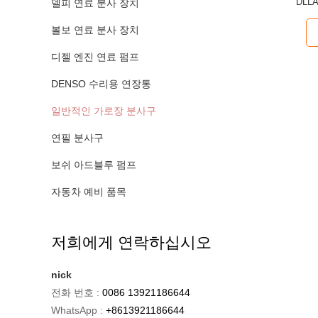
DLLA
델피 연료 분사 장치
볼보 연료 분사 장치
디젤 엔진 연료 펌프
DENSO 수리용 연장통
일반적인 가로장 분사구
연필 분사구
보쉬 아드블루 펌프
자동차 예비 품목
저희에게 연락하십시오
nick
전화 번호 :
0086 13921186644
WhatsApp :
+8613921186644