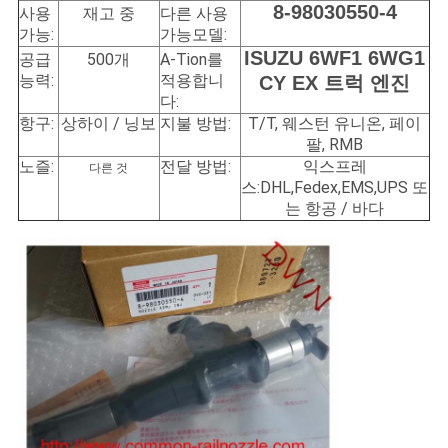
8-98030550-4
사용
재고 중
다른 사용
구
가능:
가능
모델:
하
ISUZU 6WF1 6WG1
공급
500개
A-Tion를
능력:
적용합니
CY EX 트럭 엔진
세
다:
항구:
상하이 / 닝보
지불 방법:
T/T, 웨스턴 유니온, 페이
요
팔, RMB
노즐:
전달 방법:
익스프레
다른 것
스:DHL,Fedex,EMS,UPS 또
사
는 항공 / 바다
이
트
맵
PRIVACY
POLICY