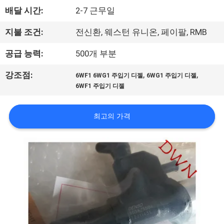
하
배달 시간:
2-7 근무일
여
지불 조건:
전신환, 웨스턴 유니온, 페이팔, RMB
공
공급 능력:
500개 부분
장
,
,
강조점:
6WF1 6WG1 주입기 디젤
6WG1 주입기 디젤
6WF1 주입기 디젤
여
행
최고의 가격
품
질
관
리