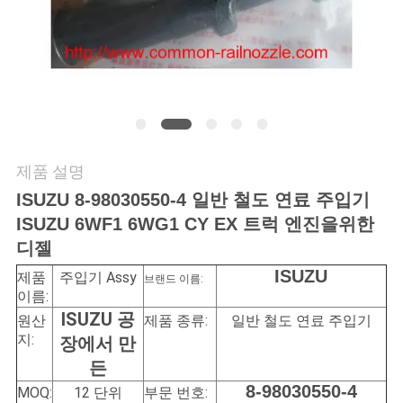
연
락
주
세
제품 설명
요
ISUZU 8-98030550-4 일반 철도 연료 주입기
ISUZU 6WF1 6WG1 CY EX 트럭 엔진을위한
인
디젤
용
ISUZU
제품
주입기 Assy
브랜드 이름:
이름:
문
ISUZU 공
원산
제품 종류:
일반 철도 연료 주입기
지:
장에서 만
을
든
요
8-98030550-4
MOQ:
12 단위
부문 번호: