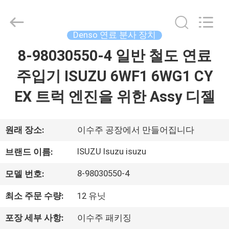
©
2017
-
2026
Wuxi
Denso 연료 분사 장치
Welben
Auto
Parts
8-98030550-4 일반 철도 연료
집
Co.,LTD.
All
Rights
주입기 ISUZU 6WF1 6WG1 CY
Reserved.
제
EX 트럭 엔진을 위한 Assy 디젤
품
원래 장소:
이수주 공장에서 만들어집니다
우
ISUZU Isuzu isuzu
브랜드 이름:
리
8-98030550-4
모델 번호:
에
최소 주문 수량:
12 유닛
대
포장 세부 사항:
이수주 패키징