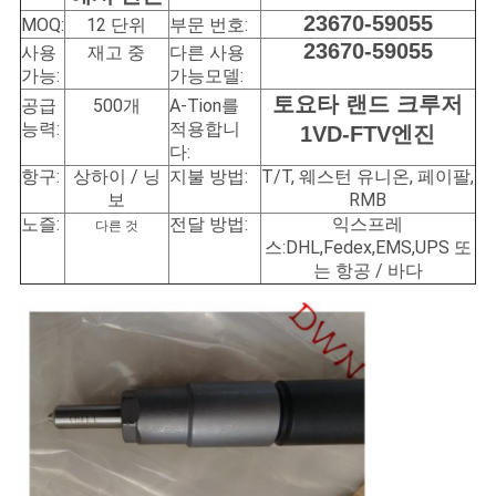
구
23670-59055
MOQ:
12 단위
부문 번호:
23670-59055
사용
재고 중
다른 사용
하
가능:
가능
모델:
토요타 랜드 크루저
공급
500개
A-Tion를
세
능력:
적용합니
1VD-FTV
엔진
요
다:
항구:
상하이 / 닝
지불 방법:
T/T, 웨스턴 유니온, 페이팔,
보
RMB
노즐:
전달 방법:
익스프레
사
다른 것
스:DHL,Fedex,EMS,UPS 또
는 항공 / 바다
이
트
맵
PRIVACY
POLICY