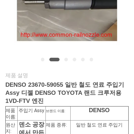
연
락
주
세
요
제품 설명
인
DENSO 23670-59055 일반 철도 연료 주입기
용
Assy 디젤 DENSO TOYOTA 랜드 크루저용
1VD-FTV 엔진
문
DENSO
제품
주입기 Assy
브랜드 이름:
을
이름:
덴소 공장
원산
제품 종류:
일반 철도 연료 주입기
요
지:
에서 만든