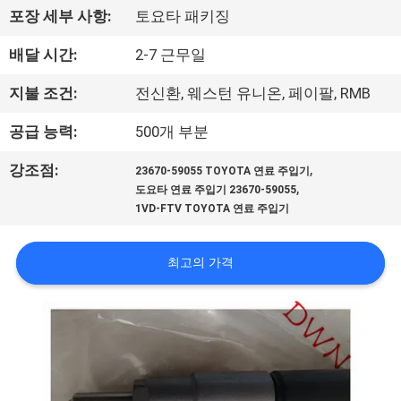
하
포장 세부 사항:
토요타 패키징
여
배달 시간:
2-7 근무일
공
지불 조건:
전신환, 웨스턴 유니온, 페이팔, RMB
장
공급 능력:
500개 부분
여
,
강조점:
23670-59055 TOYOTA 연료 주입기
,
도요타 연료 주입기 23670-59055
행
1VD-FTV TOYOTA 연료 주입기
품
최고의 가격
질
관
리