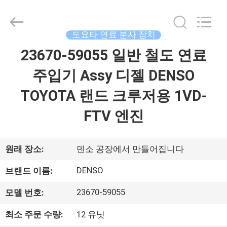
©
2017
-
2026
Wuxi
도요타 연료 분사 장치
Welben
Auto
Parts
23670-59055 일반 철도 연료
집
Co.,LTD.
All
Rights
주입기 Assy 디젤 DENSO
Reserved.
제
TOYOTA 랜드 크루저용 1VD-
품
FTV 엔진
우
원래 장소:
덴소 공장에서 만들어집니다
리
DENSO
브랜드 이름:
에
23670-59055
모델 번호:
대
최소 주문 수량:
12 유닛